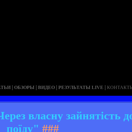
|
|
|
|
АТЬИ
ОБЗОРЫ
ВИДЕО
РЕЗУЛЬТАТЫ LIVE
КОНТАКТ
рез власну зайнятість д
поїду"
###