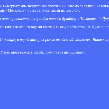
атч з «Карпатами» поїдуть мої помічники. Маємо складний кален
ів «Металіста» у Львові буде такий як потрібно.
вів в очне протистояння грандів нашого футболу «Шахтаря» і «Д
їх питання якими складами грати у цьому протистоянні. Думаю, ц
Шахтар», а перед тим розгромив шведський «Мальме». Ваша коман
У нас зараз важливі матчі, тому треба ще додавати.