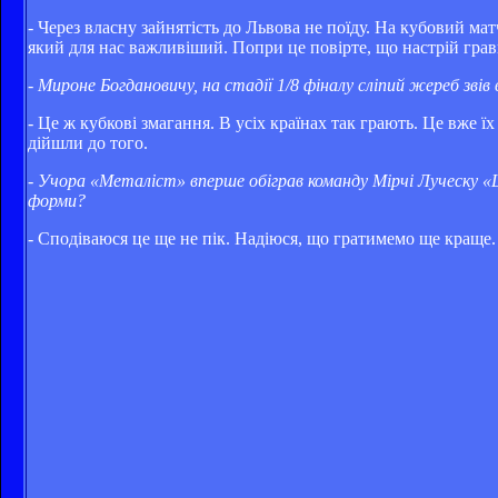
- Через власну зайнятість до Львова не поїду. На кубовий м
який для нас важливіший. Попри це повірте, що настрій гравц
- Мироне Богдановичу, на стадії 1/8 фіналу сліпий жереб з
- Це ж кубкові змагання. В усіх країнах так грають. Це вже 
дійшли до того.
- Учора «Металіст» вперше обіграв команду Мірчі Луческу «
форми?
- Сподіваюся це ще не пік. Надіюся, що гратимемо ще краще. 