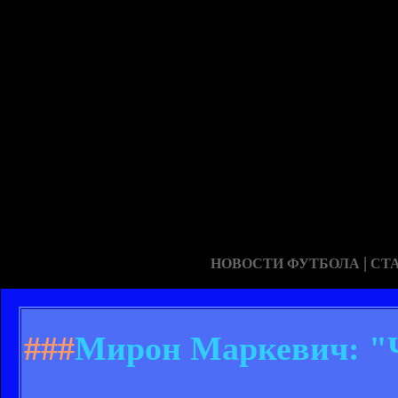
|
НОВОСТИ ФУТБОЛА
СТ
###
Мирон Маркевич: "Че