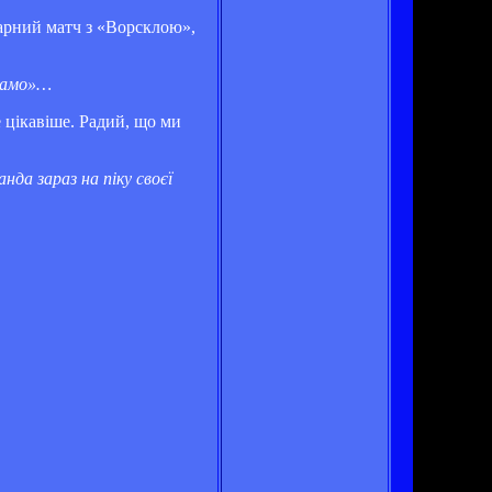
дарний матч з «Ворсклою»,
инамо»…
е цікавіше. Радий, що ми
да зараз на піку своєї