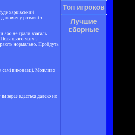
Топ игроков
буде харківський
гданович у розмові з
Лучшие
сборные
 або не грали взагалі.
Після цього матч з
іграють нормально. Пройдуть
і ж самі виконавці. Можливо
 їм зараз вдається далеко не