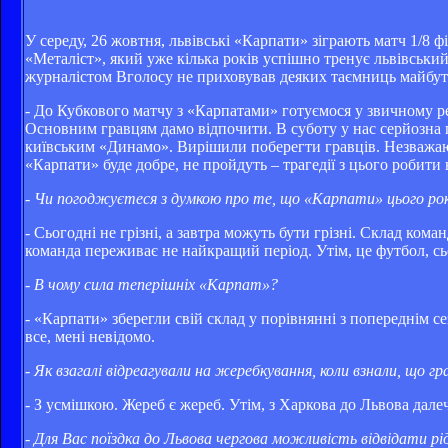
У середу, 26 жовтня, львівські «Карпати» зіграють матч 1/8 
«Металіст», який уже кілька років успішно тренує львівський
журналістом Вголосу не приховував деяких таємниць майбут
- До Кубкового матчу з «Карпатами» готуємося у звичному ре
Основним гравцям дамо відпочити. В суботу у нас серйозна г
київським «Динамо». Вирішили поберегти гравців. Незважаюч
«Карпати» буде добре, не пройдуть – трагедії з цього робити 
- Чи погоджуєтеся з думкою про те, що «Карпати» цього року
- Сьогодні не грізні, а завтра можуть бути грізні. Склад ком
команда переживає не найкращий період. Утім, це футбол, сьог
- В чому сила теперішніх «Карпат»?
- «Карпати» зберегли свій склад у порівнянні з попереднім сез
все, мені невідомо.
- Як взагалі відреагували на жеребкування, коли взнали, що 
- З усмішкою. Жереб є жереб. Утім, з Харкова до Львова далеч
- Для Вас поїздка до Львова чергова можливість відвідати рід