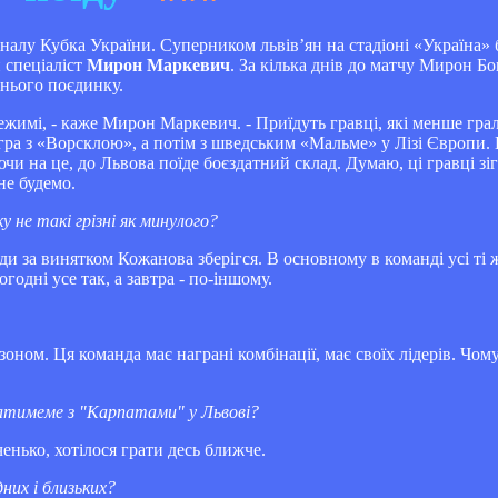
фіналу Кубка України. Суперником львів’ян на стадіоні «Україна» 
 спеціаліст
Мирон Маркевич
. За кілька днів до матчу Мирон Бо
нього поєдинку.
жимі, - каже Мирон Маркевич. - Приїдуть гравці, які менше грали
ра з «Ворсклою», а потім з шведським «Мальме» у Лізі Європи. 
и на це, до Львова поїде боєздатний склад. Думаю, ці гравці з
не будемо.
 не такі грізні як минулого?
анди за винятком Кожанова зберігся. В основному в команді усі т
одні усе так, а завтра - по-іншому.
оном. Ця команда має награні комбінації, має своїх лідерів. Чому
гратимеме з "Карпатами" у Львові?
енько, хотілося грати десь ближче.
них і близьких?