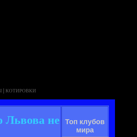
|
Ы
КОТИРОВКИ
о Львова не
Топ клубов
мира