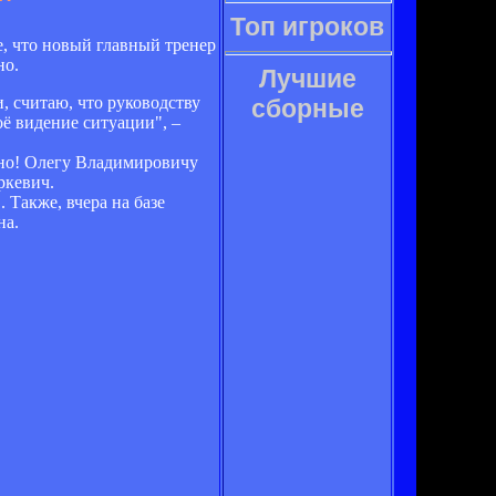
Топ игроков
, что новый главный тренер
но.
Лучшие
 считаю, что руководству
сборные
ё видение ситуации", –
ьно! Олегу Владимировичу
ркевич.
Также, вчера на базе
на.