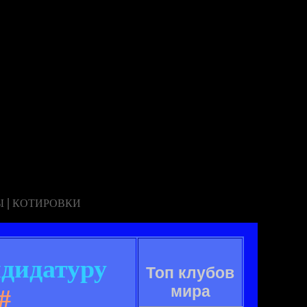
|
Ы
КОТИРОВКИ
дидатуру
Топ клубов
мира
#