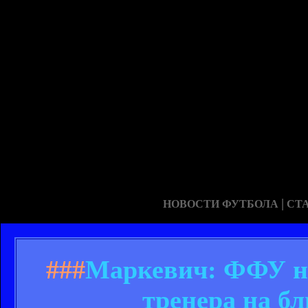
|
НОВОСТИ ФУТБОЛА
СТ
###
Маркевич: ФФУ ну
тренера на б