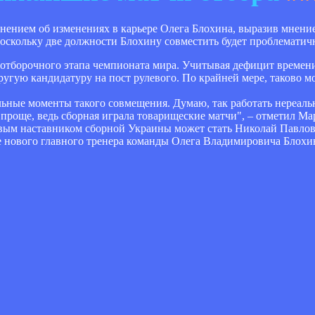
ением об изменениях в карьере Олега Блохина, выразив мнение
оскольку две должности Блохину совместить будет проблематич
борочного этапа чемпионата мира. Учитывая дефицит времени,
гую кандидатуру на пост рулевого. По крайней мере, таково мо
ельные моменты такого совмещения. Думаю, так работать нереал
 проще, ведь сборная играла товарищеские матчи", – отметил Ма
вым наставником сборной Украины может стать Николай Павлов. 
е нового главного тренера команды Олега Владимировича Блохи